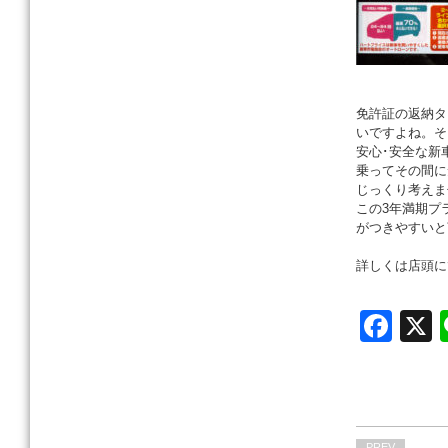
免許証の返納タ
いですよね。そ
安心･安全な新
乗ってその間に
じっくり考えま
この3年満期プ
がつきやすいと
詳しくは店頭に
F
a
c
e
PREV