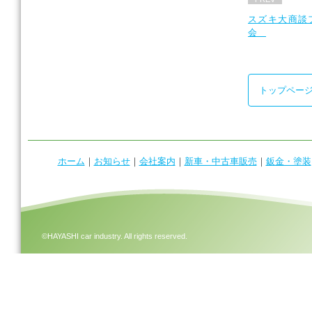
b
スズキ大商談
o
会
o
k
トップペー
ホーム
｜
お知らせ
｜
会社案内
｜
新車・中古車販売
｜
鈑金・塗装
©HAYASHI car industry. All rights reserved.