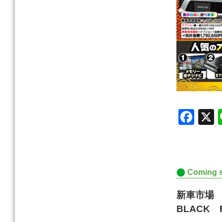
F
a
c
e
Coming 
b
o
新車市場
o
BLACK F