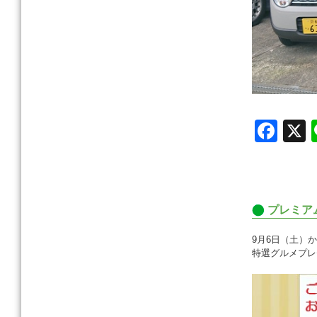
F
a
c
e
プレミア
b
o
9月6日（土）
特選グルメプレ
o
k