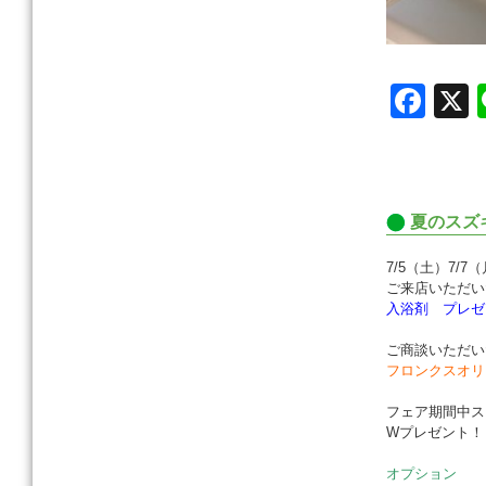
F
a
c
e
夏のスズ
b
o
7/5（土）7/7
ご来店いただい
o
入浴剤 プレゼ
k
ご商談いただい
フロンクスオリ
フェア期間中ス
Wプレゼント！
オプション 