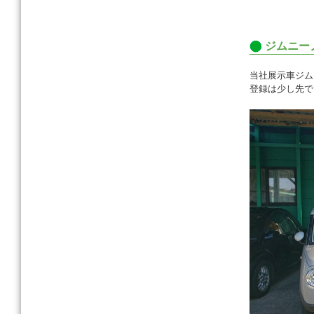
c
e
ジムニー
b
o
当社展示車ジム
登録は少し先で
o
k