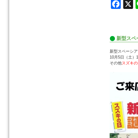
F
a
c
e
新型スペ
b
o
新型スペーシア
10月5日（土）
o
その他
スズキの
k