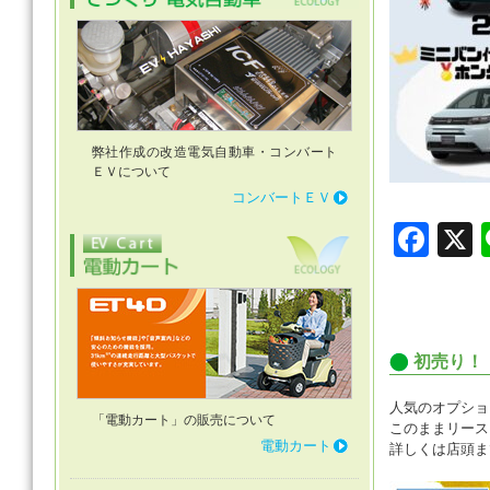
弊社作成の改造電気自動車・コンバート
ＥＶについて
コンバートＥＶ
F
a
c
e
初売り！
b
o
人気のオプショ
「電動カート」の販売について
このままリース
o
電動カート
詳しくは店頭ま
k