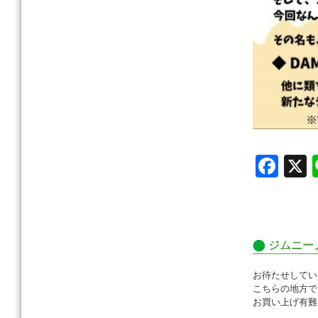
F
a
c
e
ジムニー
b
o
お待たせしてい
こちらの地方で
o
お買い上げ有難