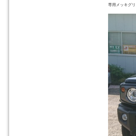
k
専用メッキグリ