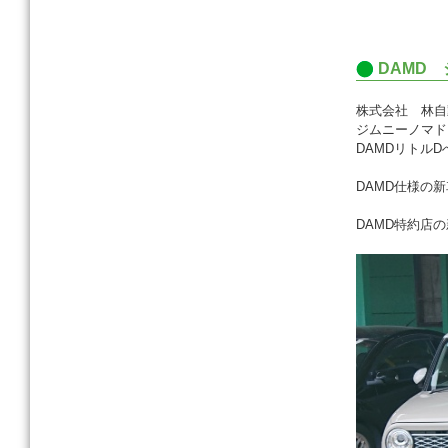
c
e
DAMD
b
o
株式会社 林自
ジムニーノマド
o
DAMDリトルD
k
DAMD仕様の
DAMD特約店