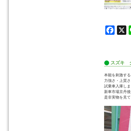
F
a
c
e
スズキ 
b
o
本能を刺激する
力強さ・上質さ
o
試乗車入庫しま
新車市場京丹後
k
是非実物を見て